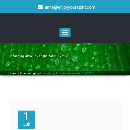
anne@enjoyyourspirit.com
Toggle
navigation
Channeling Aktuelle Zeitqualität 01.07.2021
Home
/
Channelings
/
Channeling Aktuelle Zeitqualität 01.07.2021
1
Juli