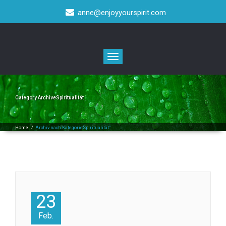
anne@enjoyyourspirit.com
Toggle
navigation
Category ArchiveSpiritualität
Home
/
Archiv nach KategorieSpiritualität"
23
Feb.