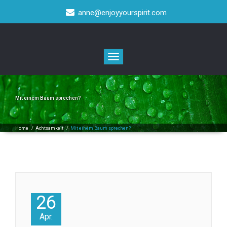
anne@enjoyyourspirit.com
Toggle
navigation
Mit einem Baum sprechen?
Home
/
Achtsamkeit
/
Mit einem Baum sprechen?
26
Apr.