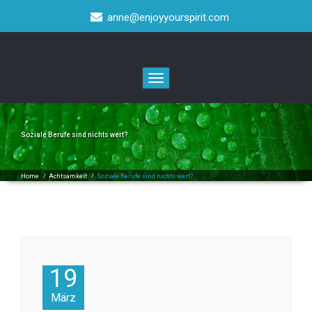
anne@enjoyyourspirit.com
Toggle
navigation
Soziale Berufe sind nichts wert?
Home
/
Achtsamkeit
/
Soziale Berufe sind nichts wert?
19
März