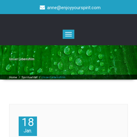
anne@enjoyyourspirit.com
Toggle
navigation
Unser Lebensfilm
Home
/
Spiritualität
/
Unser Lebensfilm
18
Jan.