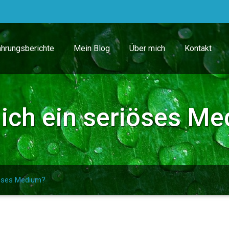
ahrungsberichte
Mein Blog
Über mich
Kontakt
ich ein seriöses M
iöses Medium?