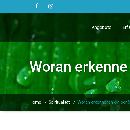
Angebote
Erf
Woran erkenne 
Home
/
Spiritualität
/
Woran erkenne ich ein ser