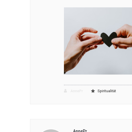
AnnePr
Spiritualität
AnnePr