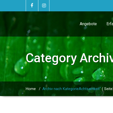
Angebote
Erf
Category Archi
Home
/
Archiv nach KategorieAchtsamkeit"
( Seite