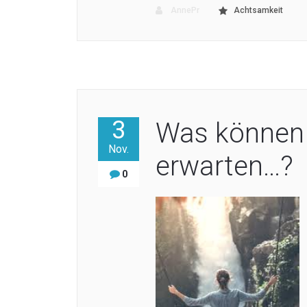
AnnePr
Achtsamkeit
3
Was können
Nov.
erwarten…?
0