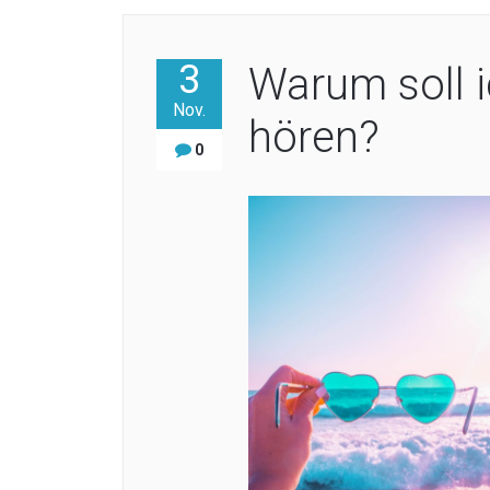
3
Warum soll 
Nov.
hören?
0